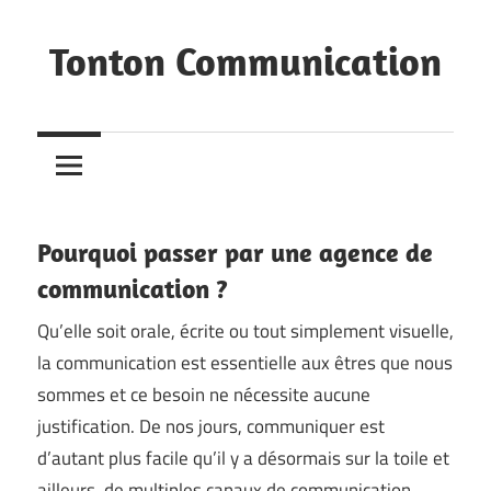
Skip
to
Tonton Communication
content
Viens
faire
ta
comm'
chez
Pourquoi passer par une agence de
Tonton
communication ?
Qu’elle soit orale, écrite ou tout simplement visuelle,
la communication est essentielle aux êtres que nous
sommes et ce besoin ne nécessite aucune
justification. De nos jours, communiquer est
d’autant plus facile qu’il y a désormais sur la toile et
ailleurs, de multiples canaux de communication.