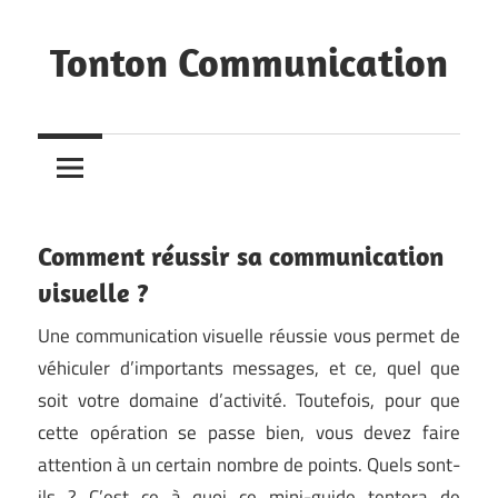
Skip
to
Tonton Communication
content
Viens
faire
ta
comm'
chez
Comment réussir sa communication
Tonton
visuelle ?
Une communication visuelle réussie vous permet de
véhiculer d’importants messages, et ce, quel que
soit votre domaine d’activité. Toutefois, pour que
cette opération se passe bien, vous devez faire
attention à un certain nombre de points. Quels sont-
ils ? C’est ce à quoi ce mini-guide tentera de