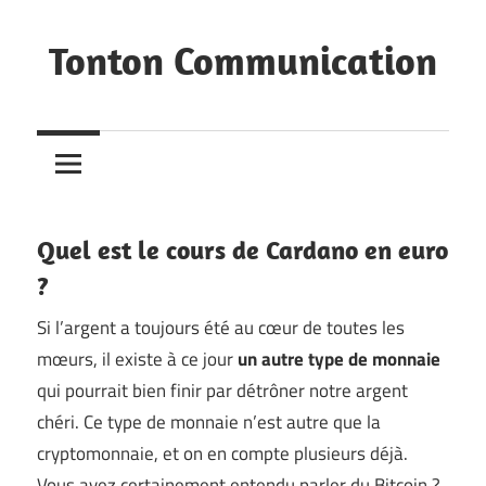
Skip
to
Tonton Communication
content
Viens
faire
ta
comm'
chez
Quel est le cours de Cardano en euro
Tonton
?
Si l’argent a toujours été au cœur de toutes les
mœurs, il existe à ce jour
un autre type de monnaie
qui pourrait bien finir par détrôner notre argent
chéri. Ce type de monnaie n’est autre que la
cryptomonnaie, et on en compte plusieurs déjà.
Vous avez certainement entendu parler du Bitcoin ?