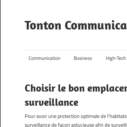
Skip
to
content
Tonton Communica
Viens
faire
ta
Communication
Business
High-Tech
comm'
chez
Tonton
Choisir le bon emplac
surveillance
Pour avoir une protection optimale de l’habitatio
surveillance de façon astucieuse afin de surveill